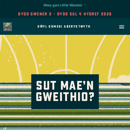
Mwy gan Little Wander
Dydd Gwener 2 - Dydd Sul 4 Hydref 2026
Gŵyl Gomedi Aberystwyth
Sut mae’n
gweithio?