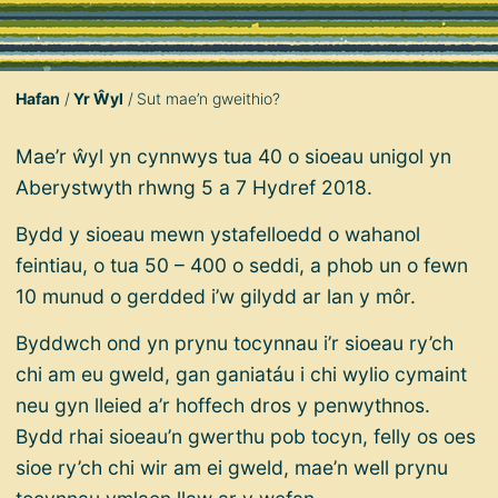
Hafan
Yr Ŵyl
Sut mae’n gweithio?
Mae’r ŵyl yn cynnwys tua 40 o sioeau unigol yn
Aberystwyth rhwng 5 a 7 Hydref 2018.
Bydd y sioeau mewn ystafelloedd o wahanol
feintiau, o tua 50 – 400 o seddi, a phob un o fewn
10 munud o gerdded i’w gilydd ar lan y môr.
Byddwch ond yn prynu tocynnau i’r sioeau ry’ch
chi am eu gweld, gan ganiatáu i chi wylio cymaint
neu gyn lleied a’r hoffech dros y penwythnos.
Bydd rhai sioeau’n gwerthu pob tocyn, felly os oes
sioe ry’ch chi wir am ei gweld, mae’n well prynu