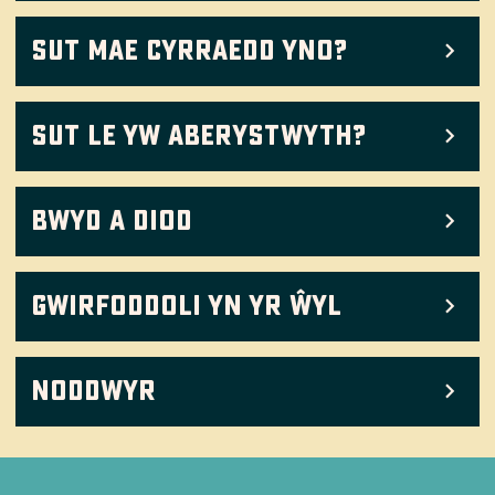
Sut mae cyrraedd yno?
Sut le yw Aberystwyth?
Bwyd a Diod
Gwirfoddoli yn yr ŵyl
Noddwyr