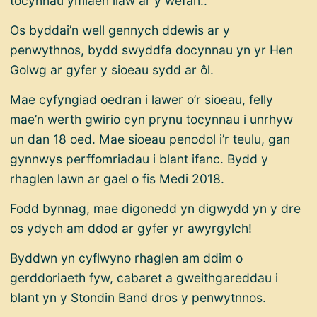
tocynnau ymlaen llaw ar y wefan..
Os byddai’n well gennych ddewis ar y
penwythnos, bydd swyddfa docynnau yn yr Hen
Golwg ar gyfer y sioeau sydd ar ôl.
Mae cyfyngiad oedran i lawer o’r sioeau, felly
mae’n werth gwirio cyn prynu tocynnau i unrhyw
un dan 18 oed. Mae sioeau penodol i’r teulu, gan
gynnwys perffomriadau i blant ifanc. Bydd y
rhaglen lawn ar gael o fis Medi 2018.
Fodd bynnag, mae digonedd yn digwydd yn y dre
os ydych am ddod ar gyfer yr awyrgylch!
Byddwn yn cyflwyno rhaglen am ddim o
gerddoriaeth fyw, cabaret a gweithgareddau i
blant yn y Stondin Band dros y penwytnnos.