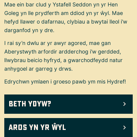
Mae ein bar clud y Ystafell Seddon yn yr Hen
Goleg yn lle prydferth am ddiod yn yr ŵyl. Mae
hefyd llawer o dafarnau, clybiau a bwytai lleol i’w
darganfod yn y dre.
I rai sy’n dwlu ar yr awyr agored, mae gan
Aberystwyth arfordir ardderchog i’w gerdded,
llwybrau beicio hyfryd, a gwarchodfeydd natur
anhygoel ar garreg y drws.
Edrychwn ymlaen i groeso pawb ym mis Hydref!
Beth Ydyw?
Aros yn yr ŵyl