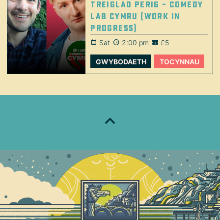
Treiglad Perig – Comedy
Lab Cymru (Work in
Progress)
Sat
2:00 pm
£5
GWYBODAETH
TOCYNNAU