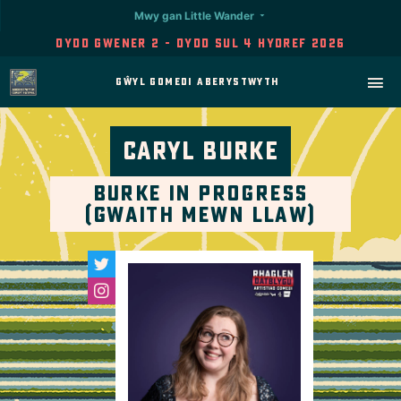
Mwy gan Little Wander
Dydd Gwener 2 - Dydd Sul 4 Hydref 2026
Gŵyl Gomedi Aberystwyth
Caryl Burke
Burke in Progress
(Gwaith Mewn Llaw)