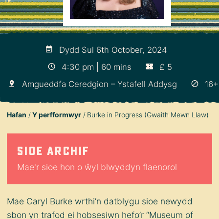
Dydd Sul 6th October, 2024
4:30 pm | 60 mins
£ 5
Amgueddfa Ceredgion – Ystafell Addysg
16+
Hafan
Y perfformwyr
Burke in Progress (Gwaith Mewn Llaw)
Sioe archif
Mae'r sioe hon o ŵyl blwyddyn flaenorol
Mae Caryl Burke wrthi’n datblygu sioe newydd
sbon yn trafod ei hobsesiwn hefo’r “Museum of