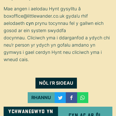
Mae angen i aelodau Hynt gysylltu â
boxoffice@littlewander.co.uk gyda’u rhif
aelodaeth
cyn
prynu tocynnau fel y gallwn eich
gosod ar ein system swyddfa
docynnau. Cliciwch
yma
i ddarganfod a ydych chi
neu’r person yr ydych yn gofalu amdano yn
gymwys i gael cerdyn Hynt neu cliciwch
yma
i
wneud cais.
NÔL I’R SIOEAU
RHANNU
Ychwanegwyd yn
Cyn ac ar ôl