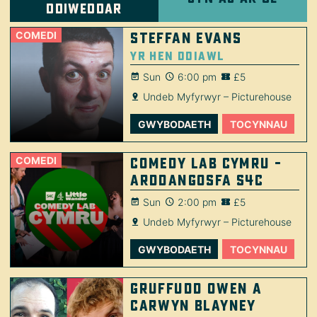
ddiweddar
COMEDI
Steffan Evans
Yr Hen Ddiawl
Sun
6:00 pm
£5
Undeb Myfyrwyr – Picturehouse
GWYBODAETH
TOCYNNAU
COMEDI
Comedy Lab Cymru –
Arddangosfa S4C
Sun
2:00 pm
£5
Undeb Myfyrwyr – Picturehouse
GWYBODAETH
TOCYNNAU
Gruffudd Owen a
Carwyn Blayney