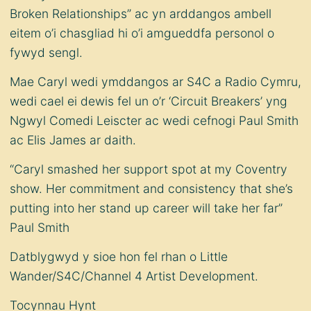
Broken Relationships” ac yn arddangos ambell
eitem o’i chasgliad hi o’i amgueddfa personol o
fywyd sengl.
Mae Caryl wedi ymddangos ar S4C a Radio Cymru,
wedi cael ei dewis fel un o’r ‘Circuit Breakers’ yng
Ngwyl Comedi Leiscter ac wedi cefnogi Paul Smith
ac Elis James ar daith.
“Caryl smashed her support spot at my Coventry
show. Her commitment and consistency that she’s
putting into her stand up career will take her far”
Paul Smith
Datblygwyd y sioe hon fel rhan o Little
Wander/S4C/Channel 4 Artist Development.
Tocynnau Hynt