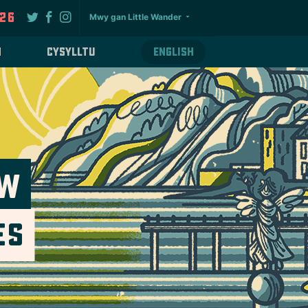
026
Mwy gan Little Wander
n
Cysylltu
English
aw
es