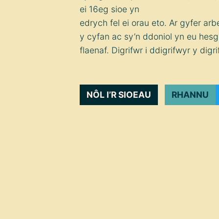
ei 16eg sioe yn
edrych fel ei orau eto. Ar gyfer 
y cyfan ac sy’n ddoniol yn eu hesg
flaenaf. Digrifwr i ddigrifwyr y digr
NÔL I’R SIOEAU
RHANNU