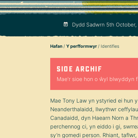
Dydd Sadwrn 5th October,
Hafan
Y perfformwyr
Identifies
Sioe archif
Mae'r sioe hon o ŵyl blwyddyn f
Mae Tony Law yn ystyried ei hun 
Neanderthalaidd, llwythwr ceffyla
Canadaidd, dyn Haearn Norn a Thri
perchennog ci, yn eiddo i gi, swr
sy’n gomedi person. Rhiant, taflwr,