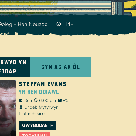
Goleg – Hen Neuadd
14+
egwyd yn
Cyn ac ar ôl
eddar
Steffan Evans
Yr Hen Ddiawl
Sun
6:00 pm
£5
Undeb Myfyrwyr –
Picturehouse
GWYBODAETH
TOCYNNAU