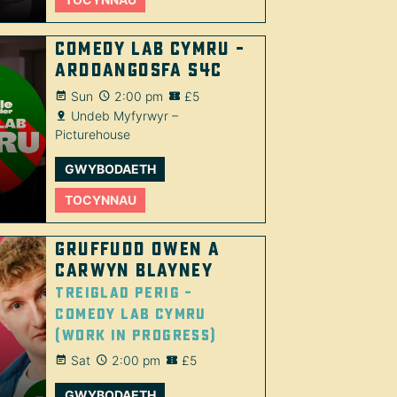
Comedy Lab Cymru –
Arddangosfa S4C
Sun
2:00 pm
£5
Undeb Myfyrwyr –
Picturehouse
GWYBODAETH
TOCYNNAU
Gruffudd Owen a
Carwyn Blayney
Treiglad Perig –
Comedy Lab Cymru
(Work in Progress)
Sat
2:00 pm
£5
GWYBODAETH