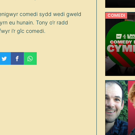
arbenigwyr comedi sydd wedi gweld
COMEDI
yrn eu hunain. Tony o’r radd
ifwyr i’r gîc comedi.