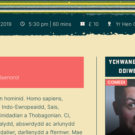
 2019
5:30 pm | 60 mins
£ 10
Yr Hen 
Ychwan
ddiw
laenorol
COMEDI
yn hominid. Homo sapiens,
u Indo-Ewropeaidd, Sais,
nidadian a Thobagonian. Ci,
realydd, abswrdydd ac arlunydd
 daliwr, darllenydd a ffermwr. Mae