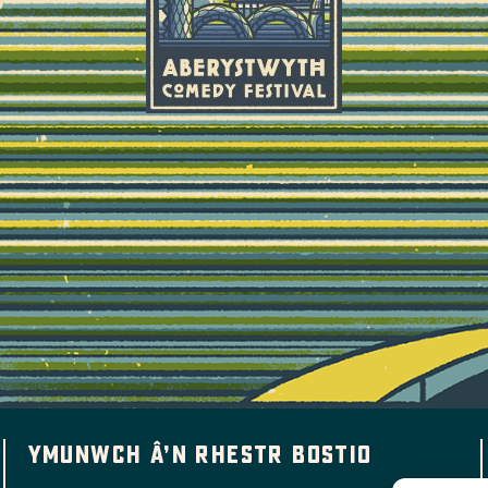
Ymunwch â’n rhestr bostio