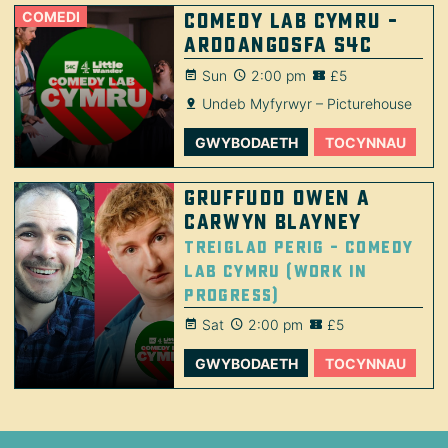
COMEDI
Comedy Lab Cymru –
Arddangosfa S4C
Sun
2:00 pm
£5
Undeb Myfyrwyr – Picturehouse
GWYBODAETH
TOCYNNAU
Gruffudd Owen a
Carwyn Blayney
Treiglad Perig – Comedy
Lab Cymru (Work in
Progress)
Sat
2:00 pm
£5
GWYBODAETH
TOCYNNAU