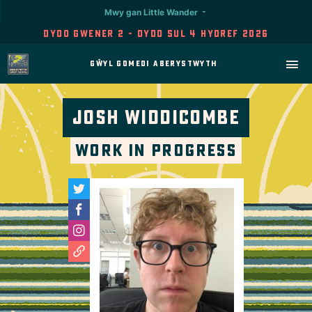
Mwy gan Little Wander
Dydd Gwener 2 - Dydd Sul 4 Hydref 2026
Gŵyl Gomedi Aberystwyth
Josh Widdicombe
Work in Progress