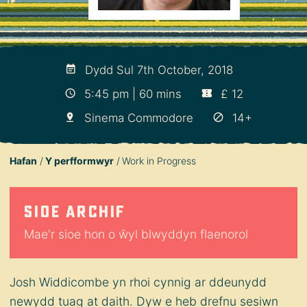
Dydd Sul 7th October, 2018
5:45 pm | 60 mins
£ 12
Sinema Commodore
14+
Hafan
Y perfformwyr
Work in Progress
Sioe archif
Mae'r sioe hon o ŵyl blwyddyn flaenorol
Josh Widdicombe yn rhoi cynnig ar ddeunydd
newydd tuag at daith. Dyw e heb drefnu sesiwn