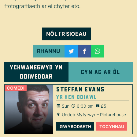
ffotograffiaeth ar ei chyfer eto.
NÔL I’R SIOEAU
RHANNU
Ychwanegwyd yn
Cyn ac ar ôl
ddiweddar
COMEDI
Steffan Evans
Yr Hen Ddiawl
Sun
6:00 pm
£5
Undeb Myfyrwyr – Picturehouse
GWYBODAETH
TOCYNNAU